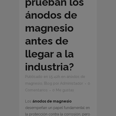
prueban los
ánodos de
magnesio
antes de
llegar a la
industria?
Publicado en 15:42h
en
ánodos de
magnesio
,
Blog
por
Administador
0
Comentarios
0
Me gustas
Los
ánodos de magnesio
desempeñan un papel fundamental en
la protección contra la corrosión, pero