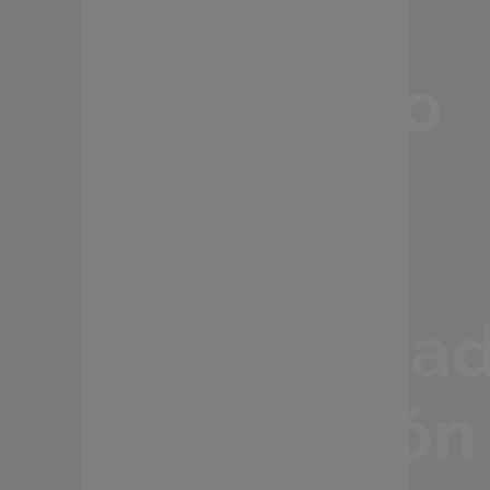
de
magnesio
en
plantas
desalinizad
protección