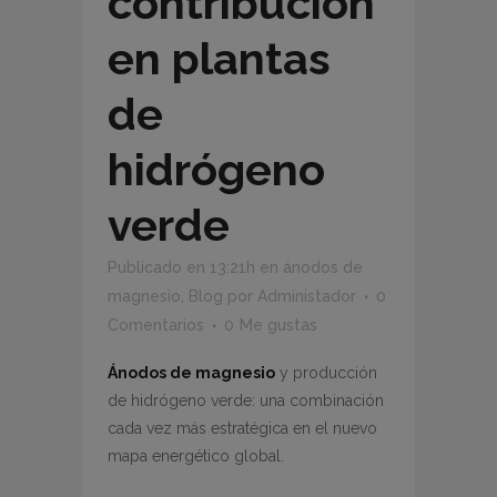
contribución
en plantas
de
hidrógeno
verde
Publicado en 13:21h
en
ánodos de
magnesio
,
Blog
por
Administador
0
Comentarios
0
Me gustas
Ánodos de magnesio
y producción
de hidrógeno verde: una combinación
cada vez más estratégica en el nuevo
mapa energético global.