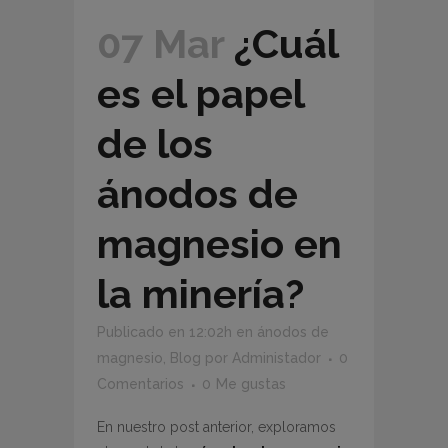
07 Mar
¿Cuál
es el papel
de los
ánodos de
magnesio en
la minería?
Publicado en 12:02h
en
ánodos de
magnesio
,
Blog
por
Administador
0
Comentarios
0
Me gustas
En nuestro post anterior, exploramos