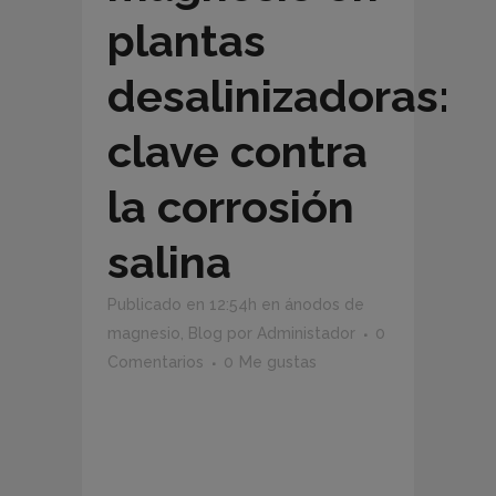
plantas
desalinizadoras:
clave contra
la corrosión
salina
Publicado en 12:54h
en
ánodos de
magnesio
,
Blog
por
Administador
0
Comentarios
0
Me gustas
Ánodos