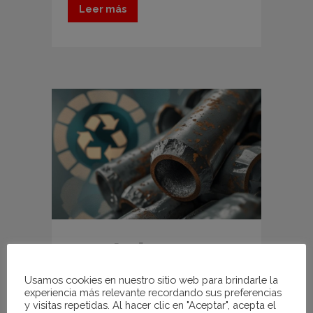
Leer más
04 Jul
Desafíos del
Usamos cookies en nuestro sitio web para brindarle la
experiencia más relevante recordando sus preferencias
y visitas repetidas. Al hacer clic en "Aceptar", acepta el