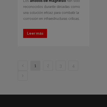
Los
ánodos de magnesio
han sido
reconocidos durante décadas como
una solución eficaz para combatir la
corrosión en infraestructuras críticas.
Leer más
1
2
3
4