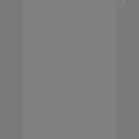
para
proteger
redes
de
agua y