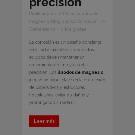
precisión
Publicado en 12:12h
en
ánodos de
magnesio
,
Blog
por
Administador
0
Comentarios
0
Me gustas
La corrosión es un desafío constante
en la industria médica, donde los
equipos deben mantener un
rendimiento óptimo y una alta
precisión. Los
ánodos de magnesio
juegan un papel clave en la protección
de dispositivos y estructuras
hospitalarias, evitando daños y
prolongando su vida útil.
Leer más