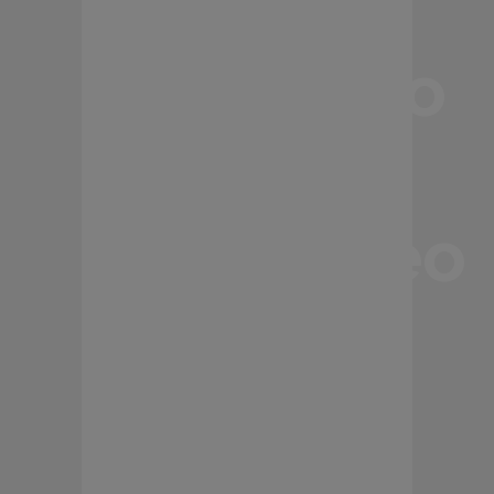
de
magnesio
y
monitoreo
remoto
para