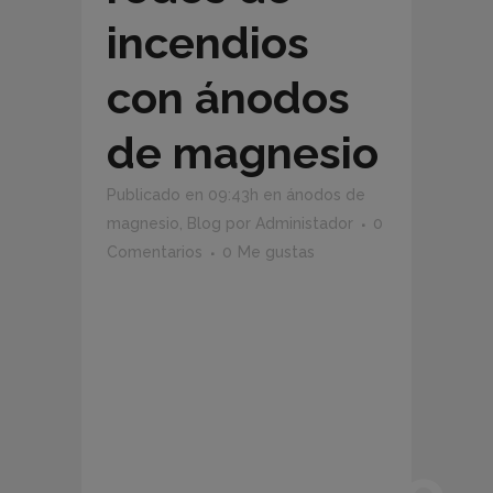
incendios
con ánodos
de magnesio
Publicado en 09:43h
en
ánodos de
magnesio
,
Blog
por
Administador
0
Comentarios
0
Me gustas
Ánodos
de
magnesio