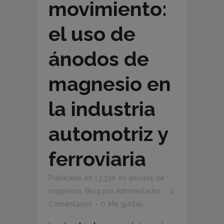
movimiento:
el uso de
ánodos de
magnesio en
la industria
automotriz y
ferroviaria
Publicado en 13:39h
en
ánodos de
magnesio
,
Blog
por
Administador
0
Comentarios
0
Me gustas