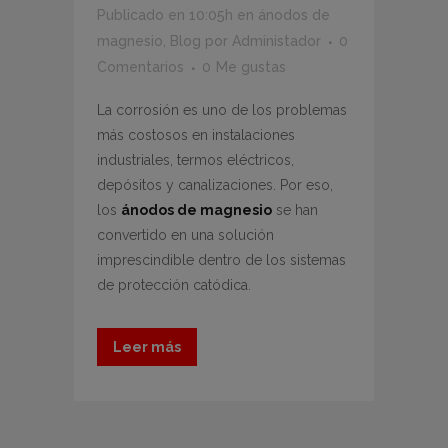
Publicado en 10:05h
en
ánodos de
magnesio
,
Blog
por
Administador
0
Comentarios
0
Me gustas
La corrosión es uno de los problemas
más costosos en instalaciones
industriales, termos eléctricos,
depósitos y canalizaciones. Por eso,
los
ánodos de magnesio
se han
convertido en una solución
imprescindible dentro de los sistemas
de protección catódica.
Leer más