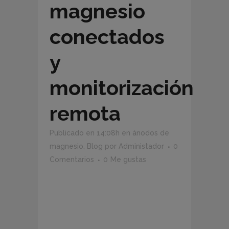
magnesio
conectados
y
monitorización
remota
Publicado en 14:08h
en
ánodos de
magnesio
,
Blog
por
Administador
0
Comentarios
0
Me gustas
Ánodos