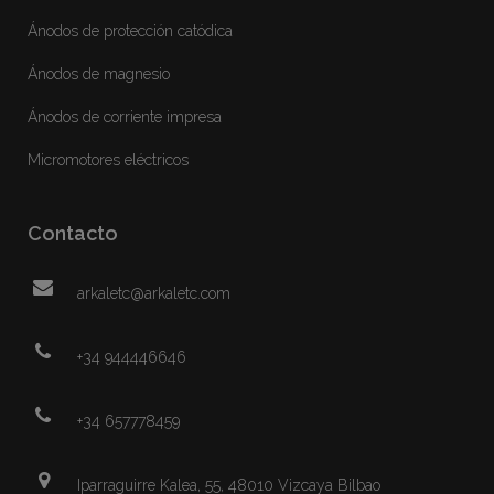
Ánodos de protección catódica
Ánodos de magnesio
Ánodos de corriente impresa
Micromotores eléctricos
Contacto
arkaletc@arkaletc.com
+34 944446646
+34 657778459
Iparraguirre Kalea, 55, 48010 Vizcaya Bilbao