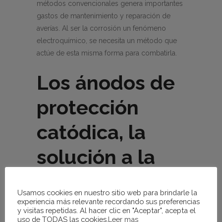
métodos convencionales genera importantes
gastos de mantenimiento y reparación de
averías. Al ser la corrosión un fenómeno
electroquímico, se necesita un método que
actúe de esta misma forma para combatirla.
Los ánodos de
protección
catódica, la
solución a la
corrosión
Usamos cookies en nuestro sitio web para brindarle la
Siempre que este sistema funcione de forma
experiencia más relevante recordando sus preferencias
y visitas repetidas. Al hacer clic en "Aceptar", acepta el
adecuada, la protección del casco (y otras
uso de TODAS las cookies.
Leer mas