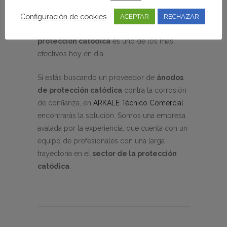
piezas esenciales) contra la corrosión está
prácticamente asegurada durante toda la vida
Configuración de cookies
ACEPTAR
RECHAZAR
útil del barco. Sin duda, el
sistema de
protección catódica
es uno de los más
efectivos hoy en día.
Si estás buscando un proveedor de
ánodos
de protección catódica
contra la corrosión
de confianza, en
ARKALE Técnico Comercial
encontrarás la solución. Somos una empresa
avalada por la experiencia, que cuenta con un
equipo de profesionales con una larga
trayectoria en el
sector de la protección
catódica
.