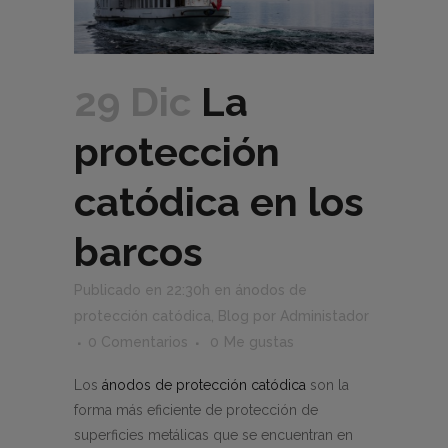
29 Dic
La
protección
catódica en los
barcos
Publicado en 22:30h
en
ánodos de
protección catódica
,
Blog
por
Administador
0 Comentarios
0
Me gustas
Los
ánodos de protección catódica
son la
forma más eficiente de protección de
superficies metálicas que se encuentran en